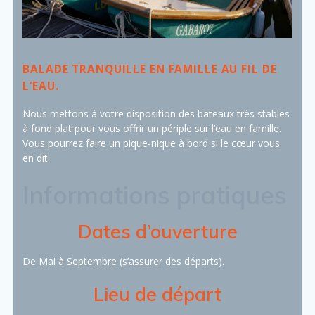
BALADE TRANQUILLE EN FAMILLE AU FIL DE
L’EAU.
Nous mettons à votre disposition des bateaux très stables
à fond plat pour vous offrir un périple sur l’eau en famille.
Vous pourrez faire un pique-nique à bord si le cœur vous
en dit.
Informations pratiques
Dates d’ouverture
De Mai à Septembre (s’assurer des départs).
Lieu de départ