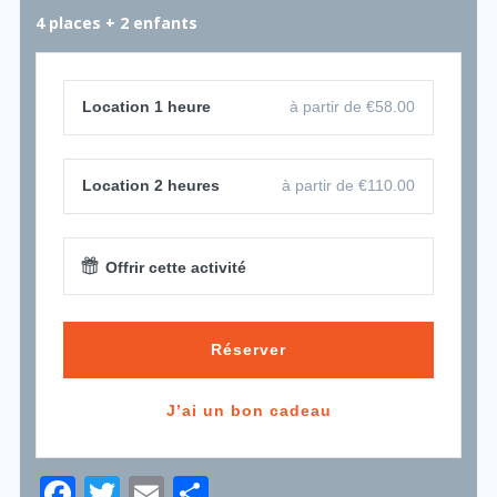
4 places
+ 2 enfants
Location 1 heure
à partir de €58.00
Location 2 heures
à partir de €110.00
Offrir cette activité
Réserver
J’ai un bon cadeau
F
T
E
P